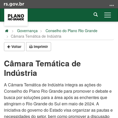
Ir
para
Abrir
o
Alter
a
conteúdo
a
Início
busca
Ir
nave
do
Governança
Conselho do Plano Rio Grande
para
Câmara Temática de Indústria
conteúdo
o
menu
Voltar
Imprimir
Ir
para
Câmara Temática de
a
Indústria
busca
A Câmara Temática de Indústria integra as ações do
Conselho do Plano Rio Grande para promover o debate e
busca por soluções para a área após as enchentes que
atingiram o Rio Grande do Sul em maio de 2024. A
iniciativa do governo do Estado visa organizar as pautas e
necessidades do setor, bem como promover a discussão